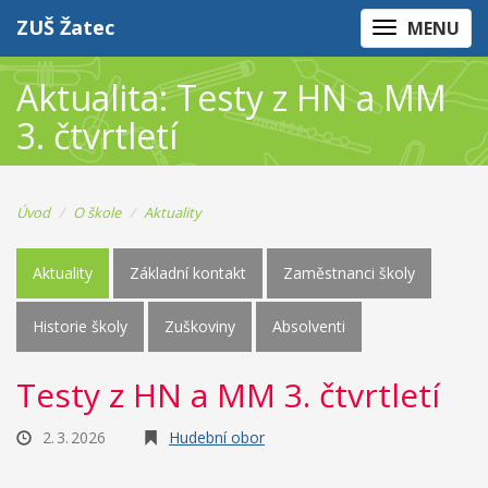
ZUŠ Žatec
MENU
Aktualita: Testy z HN a MM
3. čtvrtletí
Úvod
O škole
Aktuality
Aktuality
Základní kontakt
Zaměstnanci školy
Historie školy
Zuškoviny
Absolventi
Testy z HN a MM 3. čtvrtletí
2. 3. 2026
Hudební obor