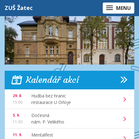
ZUŠ Žatec
MENU
Kalendář akcí
Hudba bez hranic
29. 8.
restaurace U Orloje
15:00
Dočesná
5. 9.
nám. P. Velikého
11:30
Mentalfest
11. 9.