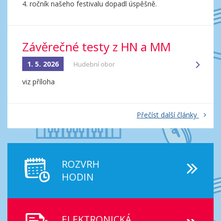
4. ročník našeho festivalu dopadl úspěšně.
Závěrečné testy z HN a MM
1. 5. 2026
Hudební obor
viz příloha
Přečíst další články
ROZVRH
HODIN
ELEKTRONICKÁ