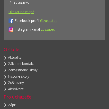
IČ: 47786825
Ukázat na mapě
Facebook profil
@zuszatec
Instagram kanál
zuszatec
O škole
Aktuality
Základní kontakt
Zaměstnanci školy
Historie školy
Zuškoviny
Absolventi
Pro uchazeče
Zápis