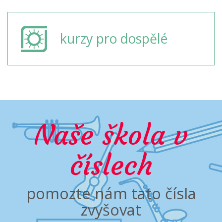
kurzy pro dospělé
Naše škola v
číslech
pomozte nám tato čísla
zvyšovat