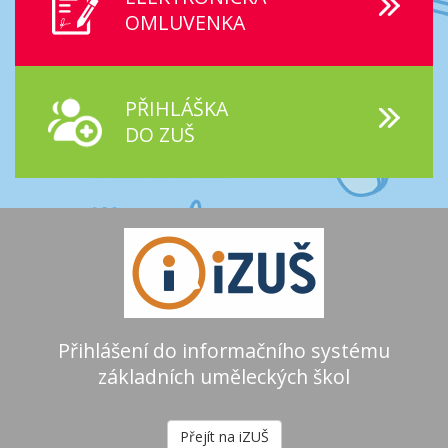
OMLUVENKA
PŘIHLÁŠKA
DO ZUŠ
Přihlášení do informačního systému
základních uměleckých škol
Přejít na iZUŠ