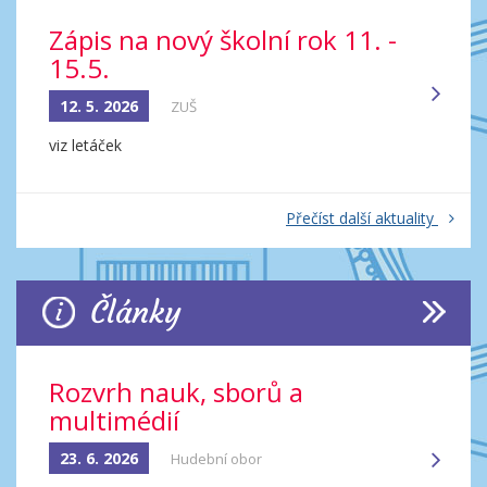
Zápis na nový školní rok 11. -
15.5.
12. 5. 2026
ZUŠ
viz letáček
Přečíst další aktuality
Články
Rozvrh nauk, sborů a
multimédií
23. 6. 2026
Hudební obor