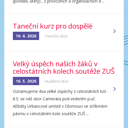
(pondělí, úterý) , z provozních a organizačních d ...
Taneční kurz pro dospělé
10. 6. 2026
Taneční obor
Velký úspěch našich žáků v
celostátních kolech soutěže ZUŠ
16. 5. 2026
Hudební obor
Oznamujeme dva velké úspěchy z celostátních kol -
8.5. se náš sbor Camerata pod vedením p.uč.
Alžběty Urbancové umístil v Olomouci ve stříbrném
pásmu v celostátním kole soutěže ZUŠ ...