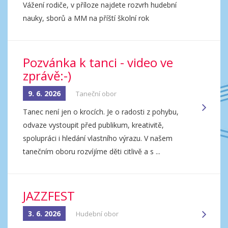
Vážení rodiče, v příloze najdete rozvrh hudební
nauky, sborů a MM na příští školní rok
Pozvánka k tanci - video ve
zprávě:-)
9. 6. 2026
Taneční obor
Tanec není jen o krocích. Je o radosti z pohybu,
odvaze vystoupit před publikum, kreativitě,
spolupráci i hledání vlastního výrazu. V našem
tanečním oboru rozvíjíme děti citlivě a s ...
JAZZFEST
3. 6. 2026
Hudební obor