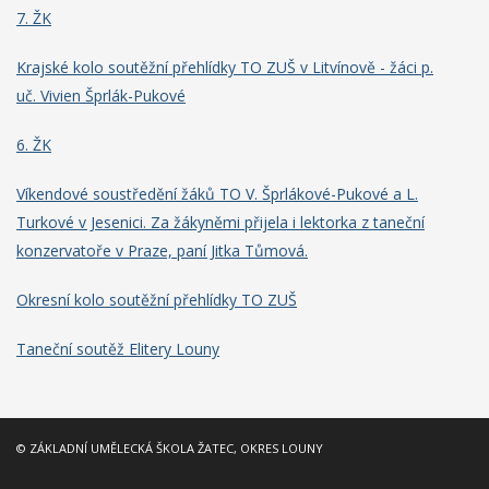
7. ŽK
Krajské kolo soutěžní přehlídky TO ZUŠ v Litvínově - žáci p.
uč. Vivien Šprlák-Pukové
6. ŽK
Víkendové soustředění žáků TO V. Šprlákové-Pukové a L.
Turkové v Jesenici. Za žákyněmi přijela i lektorka z taneční
konzervatoře v Praze, paní Jitka Tůmová.
Okresní kolo soutěžní přehlídky TO ZUŠ
Taneční soutěž Elitery Louny
© ZÁKLADNÍ UMĚLECKÁ ŠKOLA ŽATEC, OKRES LOUNY