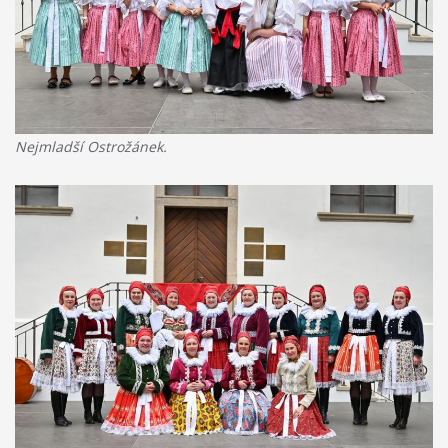
Nejmladší Ostrožánek.