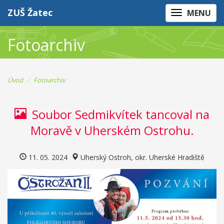
ZUŠ Žatec
MENU
Fotoarchiv
Úvod
Fotoarchiv
Soubor Sedmikvítek tancoval na
Moravě v Uherském Ostrohu.
11. 05. 2024
Uherský Ostroh, okr. Uherské Hradiště