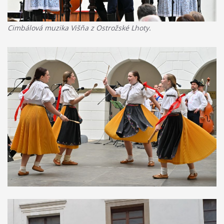
Cimbálová muzika Višňa z Ostrožské Lhoty.