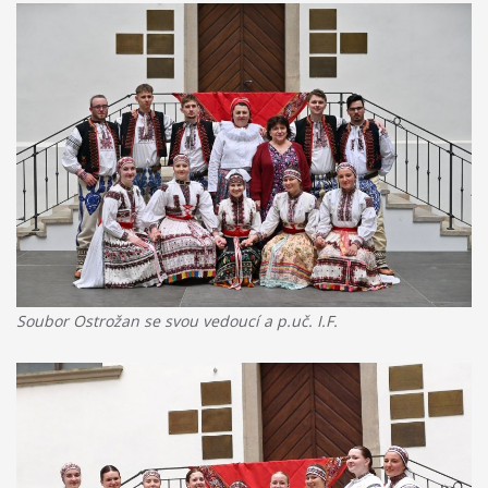
Soubor Ostrožan se svou vedoucí a p.uč. I.F.