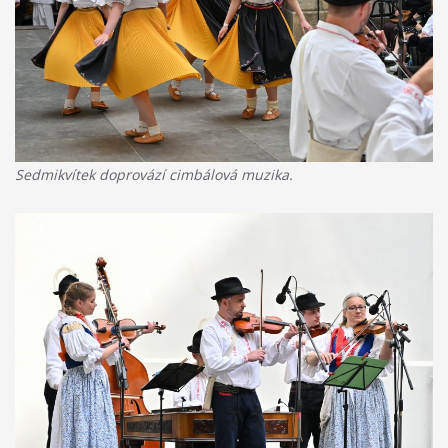
Sedmikvítek doprovází cimbálová muzika.