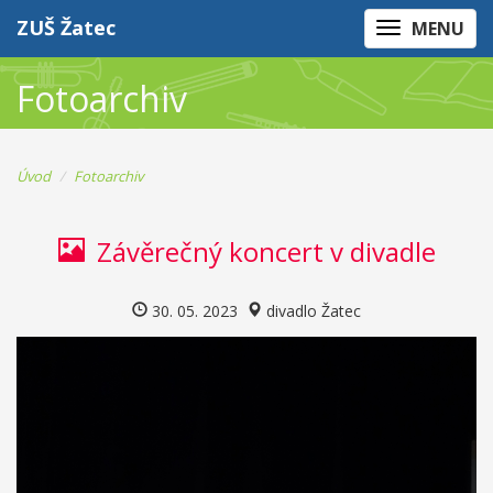
ZUŠ Žatec
MENU
Fotoarchiv
Úvod
Fotoarchiv
Závěrečný koncert v divadle
30. 05. 2023
divadlo Žatec