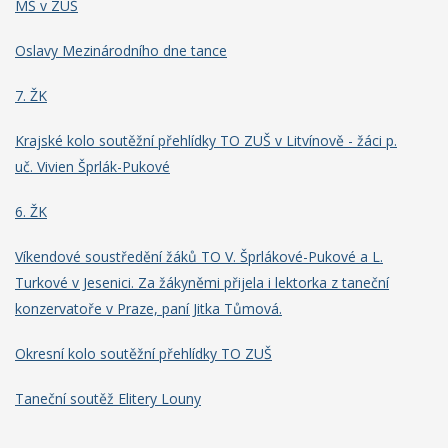
MŠ v ZUŠ
Oslavy Mezinárodního dne tance
7. ŽK
Krajské kolo soutěžní přehlídky TO ZUŠ v Litvínově - žáci p.
uč. Vivien Šprlák-Pukové
6. ŽK
Víkendové soustředění žáků TO V. Šprlákové-Pukové a L.
Turkové v Jesenici. Za žákyněmi přijela i lektorka z taneční
konzervatoře v Praze, paní Jitka Tůmová.
Okresní kolo soutěžní přehlídky TO ZUŠ
Taneční soutěž Elitery Louny