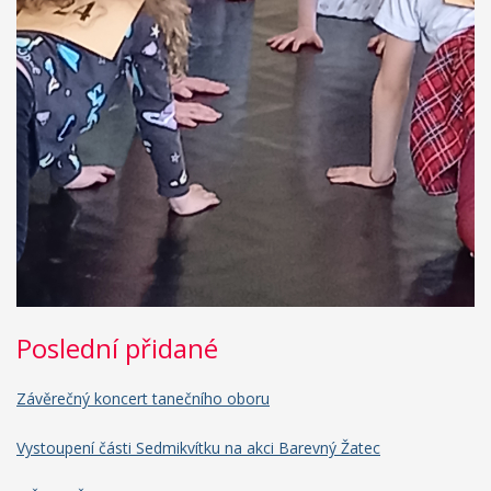
Poslední přidané
Závěrečný koncert tanečního oboru
Vystoupení části Sedmikvítku na akci Barevný Žatec