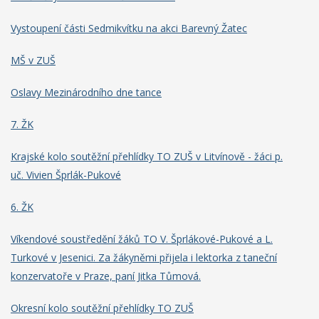
Vystoupení části Sedmikvítku na akci Barevný Žatec
MŠ v ZUŠ
Oslavy Mezinárodního dne tance
7. ŽK
Krajské kolo soutěžní přehlídky TO ZUŠ v Litvínově - žáci p.
uč. Vivien Šprlák-Pukové
6. ŽK
Víkendové soustředění žáků TO V. Šprlákové-Pukové a L.
Turkové v Jesenici. Za žákyněmi přijela i lektorka z taneční
konzervatoře v Praze, paní Jitka Tůmová.
Okresní kolo soutěžní přehlídky TO ZUŠ