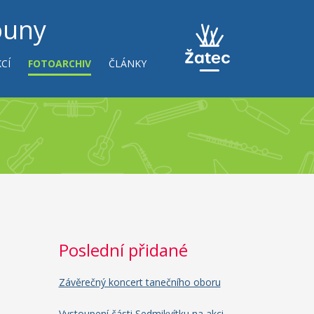
ouny
CÍ
FOTOARCHIV
ČLÁNKY
Poslední přidané
Závěrečný koncert tanečního oboru
Vystoupení části Sedmikvítku na akci