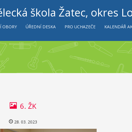
lecká škola Žatec, okres L
Í OBORY
ÚŘEDNÍ DESKA
PRO UCHAZEČE
KALENDÁŘ AK
6. ŽK
28. 03. 2023