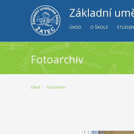
Základní umě
ÚVOD
O ŠKOLE
STUDIJN
Fotoarchiv
Úvod
Fotoarchiv