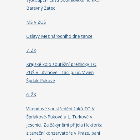
Barevný Žatec
MŠ v ZUŠ
Oslavy Mezinárodního dne tance
7. ŽK
Krajské kolo soutěžní přehlídky TO
ZUŠ v Litvínově - žáci p. uč. Vivien
Šprlák-Pukové
6. ŽK
Víkendové soustředění žáků TO V.
Šprlákové-Pukové a L. Turkové v
Jesenici. Za žákyněmi přijela i lektorka
z taneční konzervatoře v Praze, paní