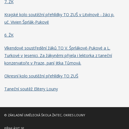
7. ŽK
Krajské kolo soutěžní přehlídky TO ZUŠ v Litvínově - žáci p.
uč. Vivien Šprlák-Pukové
6. ŽK
Víkendové soustředění žáků TO V. Šprlákové-Pukové a L.
Turkové v Jesenici. Za žákyněmi přijela i lektorka z taneční
konzervatoře v Praze, paní Jitka Tůmová.
Okresní kolo soutěžní přehlídky TO ZUŠ
Taneční soutěž Elitery Louny
© ZÁKLADNÍ UMĚLECKÁ ŠKOLA ŽATEC, OKRES LOUNY
PŘIHLÁSIT SE