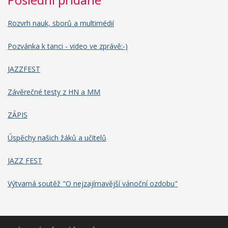
Rozvrh nauk, sborů a multimédií
Pozvánka k tanci - video ve zprávě:-)
JAZZFEST
Závěrečné testy z HN a MM
ZÁPIS
Úspěchy našich žáků a učitelů
JAZZ FEST
Výtvarná soutěž "O nejzajímavější vánoční ozdobu"