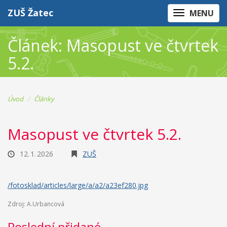
ZUŠ Žatec
MENU
Článek: Masopust ve čtvrtek
5.2.
Úvod
Články
Masopust ve čtvrtek 5.2.
12. 1. 2026
ZUŠ
/fotosklad/articles/large/a/a2/a23ef280.jpg
Zdroj: A.Urbancová
Poslední přidané