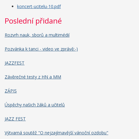
koncert-ucitelu-10.pdf
Poslední přidané
Rozvrh nauk, sborů a multimédií
Pozvánka k tanci - video ve zprávě:-)
JAZZFEST
Závěrečné testy z HN a MM
ZÁPIS
Úspěchy našich žáků a učitelů
JAZZ FEST
Výtvarná soutěž "O nejzajímavější vánoční ozdobu"