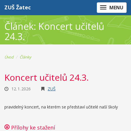
ZUŠ Žatec
MENU
Článek: Koncert učitelů
24.3.
Úvod
Články
Koncert učitelů 24.3.
12. 1. 2026
ZUŠ
pravidelný koncert, na kterém se představí učitelé naší školy
Přílohy ke stažení