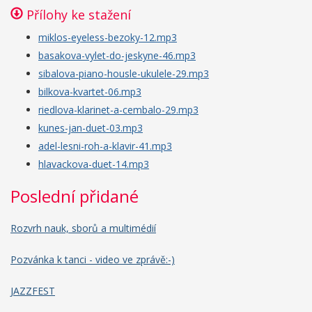
Přílohy ke stažení
miklos-eyeless-bezoky-12.mp3
basakova-vylet-do-jeskyne-46.mp3
sibalova-piano-housle-ukulele-29.mp3
bilkova-kvartet-06.mp3
riedlova-klarinet-a-cembalo-29.mp3
kunes-jan-duet-03.mp3
adel-lesni-roh-a-klavir-41.mp3
hlavackova-duet-14.mp3
Poslední přidané
Rozvrh nauk, sborů a multimédií
Pozvánka k tanci - video ve zprávě:-)
JAZZFEST