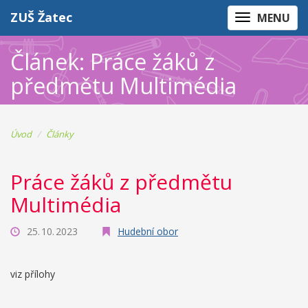
ZUŠ Žatec
MENU
Článek: Práce žáků z
předmětu Multimédia
Úvod
Články
Práce žáků z předmětu
Multimédia
25. 10. 2023
Hudební obor
viz přílohy